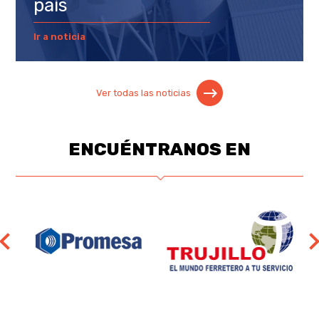
país
Ir a noticia
Ver todas las noticias
ENCUÉNTRANOS EN
◀
kitton
boyaca
▶