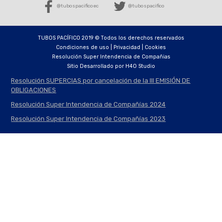
@tubospacificoec
@tubospacifico
TUBOS PACÍFICO 2019 © Todos los derechos reservados
Condiciones de uso | Privacidad | Cookies
Resolución Super Intendencia de Compañias
Sitio Desarrollado por
H4O Studio
Resolución SUPERCIAS por cancelación de la III EMISIÓN DE
OBLIGACIONES
Resolución Super Intendencia de Compañías 2024
Resolución Super Intendencia de Compañías 2023